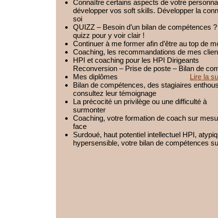
Connaître certains aspects de votre personnal
développer vos soft skills. Développer la co
soi
QUIZZ – Besoin d’un bilan de compétences ? 
quizz pour y voir clair !
Continuer à me former afin d’être au top de m
Coaching, les recommandations de mes clien
HPI et coaching pour les HPI Dirigeants
Reconversion – Prise de poste – Bilan de c
Mes diplômes
Lire la su
Bilan de compétences, des stagiaires enthous
consultez leur témoignage
La précocité un privilège ou une difficulté à
surmonter
Coaching, votre formation de coach sur mesur
face
Surdoué, haut potentiel intellectuel HPI, atypi
hypersensible, votre bilan de compétences s