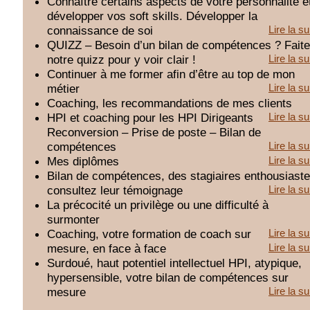
Connaître certains aspects de votre personnalité e
développer vos soft skills. Développer la
connaissance de soi
Lire la su
QUIZZ – Besoin d’un bilan de compétences ? Fait
notre quizz pour y voir clair !
Lire la su
Continuer à me former afin d’être au top de mon
métier
Lire la su
Coaching, les recommandations de mes clients
HPI et coaching pour les HPI Dirigeants
Lire la su
Reconversion – Prise de poste – Bilan de
compétences
Lire la su
Mes diplômes
Lire la su
Bilan de compétences, des stagiaires enthousiaste
consultez leur témoignage
Lire la su
La précocité un privilège ou une difficulté à
surmonter
Coaching, votre formation de coach sur
Lire la su
mesure, en face à face
Lire la su
Surdoué, haut potentiel intellectuel HPI, atypique,
hypersensible, votre bilan de compétences sur
mesure
Lire la su