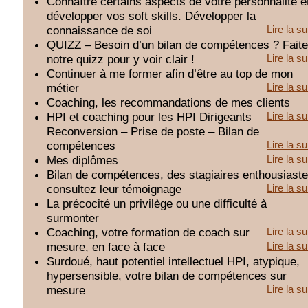
Connaître certains aspects de votre personnalité e
développer vos soft skills. Développer la
connaissance de soi
Lire la su
QUIZZ – Besoin d’un bilan de compétences ? Fait
notre quizz pour y voir clair !
Lire la su
Continuer à me former afin d’être au top de mon
métier
Lire la su
Coaching, les recommandations de mes clients
HPI et coaching pour les HPI Dirigeants
Lire la su
Reconversion – Prise de poste – Bilan de
compétences
Lire la su
Mes diplômes
Lire la su
Bilan de compétences, des stagiaires enthousiaste
consultez leur témoignage
Lire la su
La précocité un privilège ou une difficulté à
surmonter
Coaching, votre formation de coach sur
Lire la su
mesure, en face à face
Lire la su
Surdoué, haut potentiel intellectuel HPI, atypique,
hypersensible, votre bilan de compétences sur
mesure
Lire la su