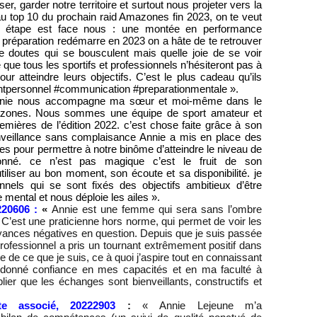
r, garder notre territoire et surtout nous projeter vers la
au top 10 du prochain raid Amazones fin 2023, on te veut
e étape est face nous : une montée en performance
 préparation redémarre en 2023 on a hâte de te retrouver
e doutes qui se bousculent mais quelle joie de se voir
e que tous les sportifs et professionnels n’hésiteront pas à
our atteindre leurs objectifs. C’est le plus cadeau qu’ils
entpersonnel #communication
#preparationmentale ».
nie nous accompagne ma sœur et moi-même dans le
mazones. Nous sommes une équipe de sport amateur et
premières de l’édition 2022. c’est chose faite grâce à son
veillance sans complaisance Annie a mis en place des
ives pour permettre à notre binôme d’atteindre le niveau de
onné. ce n’est pas magique c’est le fruit de son
utiliser au bon moment, son écoute et sa disponibilité. je
onnels qui se sont fixés des objectifs ambitieux d’être
mental et nous déploie les ailes ».
20606 :
«
Annie est une femme qui sera sans l’ombre
. C’est une praticienne hors norme, qui permet de voir les
yances négatives en question. Depuis que je suis passée
ofessionnel a pris un tournant extrêmement positif dans
e de ce que je suis, ce à quoi j’aspire tout en connaissant
donné confiance en mes capacités et en ma faculté à
ier que les échanges sont bienveillants, constructifs et
te associé, 20222903
:
« Annie Lejeune m’a