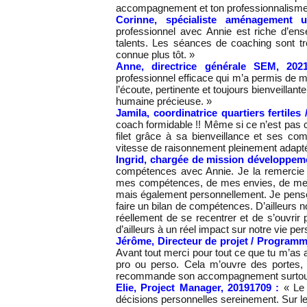
accompagnement et ton professionnalisme
Corinne, spécialiste aménagement 
professionnel avec Annie est riche d’en
talents. Les séances de
coaching sont tr
connue plus tôt. »
Anne, directrice générale SEM, 20
professionnel efficace qui
m’a permis de me
l’écoute, pertinente et toujours bienveillante.
humaine précieuse. »
Jamila, coordinatrice quartiers fertiles 
coach formidable !! Même si ce n’est pas
filet
grâce à sa bienveillance et ses com
vitesse de raisonnement pleinement
adapté
Ingrid, chargée de mission développe
compétences avec Annie. Je la remercie vi
mes compétences, de mes envies, de mes a
mais également personnellement. Je pense q
faire un bilan de compétences. D’ailleurs n
réellement de se recentrer et de s’ouvrir
d’ailleurs à un réel impact sur notre vie p
Jérôme, Directeur de projet / Programme
Avant tout merci pour tout ce que tu m’as 
pro ou perso. Cela m’ouvre des portes, 
recommande son accompagnement surtout p
Elie, Project Manager, 20191709 :
« Le
décisions personnelles sereinement. Sur le