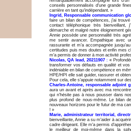
remarquablement accompagné lors d’un b
conseils personnalisés d’une grande fine
carrière en tant qu’indépendant. »
Ingrid, Responsable communication glo
faire un bilan de compétences, j’ai trouv
contact téléphonique très bienveillant
démarche et malgré notre éloignement géo
Annie possède une personnalité très agré
me sentir avancer. Empathique avec un
rassurante et m’a accompagnée jusqu’a
certitudes puis mes doutes et enfin mes 
m’a permis de donner à mon activité profes
Nicolas, QA lead, 20211907
:
«
Profondé
transformer vos défauts en qualité et vos
indéniable en bilan de compétence en même 
HPE/HPI elle sait guider, rassurer et obte
Pour cela, elle s’appuie notamment sur de
Charles-Antoine, responsable adjoint g
aura un avant et après avec ma rencontre 
qui n’hésite pas à nous pousser dans nos
plus profond de nous-même. Le bilan d
nouveaux horizons pour le futur de ma carri
! »
Marie, administrateur territorial, direc
bienveillante, Annie a su m’aider à acquér
cadre dirigeant. Elle m’a permis d’appréh
le meilleur de moi-même dans la sphè