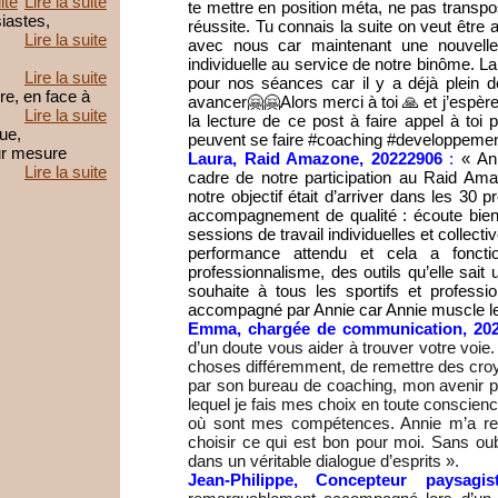
ite
Lire la suite
te mettre en position méta, ne pas transpose
iastes,
réussite.
Tu connais la suite on veut être 
Lire la suite
avec nous car maintenant une nouvell
individuelle au service de notre binôme. L
a
Lire la suite
pour nos séances car il y a déjà plein d
e, en face à
avancer🤗🤗A
lors merci à toi 🙏 et j’espèr
Lire la suite
la lecture de ce post à faire appel à toi p
que,
peuvent se faire #coaching #developpem
ur mesure
Laura, Raid Amazone, 20222906
:
« An
Lire la suite
cadre de notre participation au Raid A
notre objectif était d’arriver dans les 30 
accompagnement de qualité : écoute bien
sessions de travail individuelles et collect
performance attendu et cela a foncti
professionnalisme, des outils qu’elle sait 
souhaite à tous les sportifs et professi
accompagné par Annie car Annie muscle le 
Emma, chargée de communication, 202
d’un doute vous aider à trouver votre voie
choses différemment, de remettre des cro
par son bureau de coaching, mon avenir pr
lequel je fais mes choix en toute conscienc
où sont mes compétences. Annie m’a re
choisir ce qui est bon pour moi. Sans oubl
dans un véritable dialogue d’esprits ».
Jean-Philippe, Concepteur paysagis