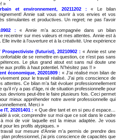
! »
urbain et environnement, 20211202 :
« Le bilan
seignement! Annie
sait vous ouvrir à vos envies et vos
ès stimulantes et productives. Un regret; ne pas
l’avoir
210902 :
« Annie m’a accompagnée dans un bilan
 recentrer sur mes valeurs et mes attentes.
Annie est à
 Elle invite
à l’ouverture et à la créativité. Une expérience
/ Prospectiviste (futurist), 20210902 :
« Annie est une
confortable de se remettre en question, ce n’est pas sans
pétences. Le plus grand atout
est sans nul doute une
e aux profils à haut potentiel. N’hésitez pas !! »
ment économique, 20201809 :
« J’ai réalisé mon bilan de
vement pour le travail réalisé. J’ai pris conscience de
ttentes. Ce bilan m’a fait évoluer professionnellement
u’il n’y a pas d’âge, ni de situation professionnelle pour
ous devrions peut-être le faire plusieurs fois. Ceci permet
 pour mieux appréhender notre avenir professionnelle qui
ersonnellement. Merci »
 IT, 20201401 :
« Que dire tant et en si peu d espace…
aidé à voir, comprendre sur moi que ce soit dans le cadre
à moi de voir laquelle est la mieux adaptée. Je vous
our les profils atypiques. »
 travail sur mesure d’Annie m’a permis de prendre des
 plan professionnel, j’ai pris conscience de capacités que