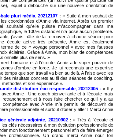
ilan de compétences (un suivi de qualité ponctué de
sse), lequel a débouché sur une nouvelle orientation de
bale pluri média, 20212107
:
« Suite à mon souhait de
é les coordonnées d’Annie via internet. Après un premier
, j’ai souhaité qu’elle puisse m’accompagner dans ma
graphique, le 100% distanciel n’a posé aucun problème.
able, j’avais hâte de la retrouver à chaque séance pour
e écoute active très présente, Annie est également
u terme de ce « voyage personnel » avec mes fausses
choix éclairés. Grâce à Annie, mon bilan de compétences
sionnelle plus de sens. »
ment humaine et à l’écoute, Annie a le super pouvoir de
 zones d’ombre en force. Je lui reconnais une expertise
temps que son travail va bien au delà. A l’aise avec les
nir des résultats concrets au fil des séances de coaching.
s méthodes et son expérience ».
rande distribution éco-responsable, 20212405 :
« Il y
avec Annie ! Une coach bienveillante et à l’écoute mais
 retranchement et à nous faire chercher ce qu’il y a au
e compétence avec Annie m’a permis de découvrir de
ère professionnelle et surtout d’oser y aller ! Merci Annie
trice générale adjointe, 20210902
:
« Très à l’écoute et
ir les clés nécessaires à mon évolution professionnelle de
ender mon fonctionnement personnel afin de faire émerger
re professionnelle. Un grand merci Annie pour ton