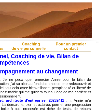
g
Coaching
Pour un premier
es
de vie personnelle
contact
el, Coaching de vie, Bilan de
mpétences
ompagnement au changement
 Je ne peux que remercier Annie pour le bilan de
utien, j’ai su aller au fond des choses, me redécouvrir et
, tout cela avec bienveillance, perspicacité et liberté de
 inestimable qui me guidera tout au long de ma carrière et
essionnelle ».
et, architecte d’entreprise, 20232411 :
« Annie m’a
La démarche, bien structurée, permet une progression
boite à outil proposée est riche de tests, de retours