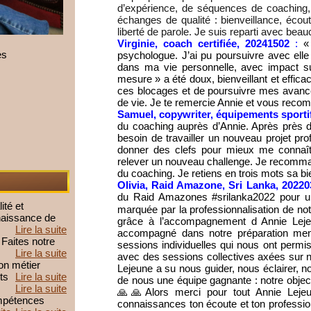
d’expérience, de séquences de coaching, 
échanges de qualité : bienveillance, écou
liberté de parole. Je suis reparti avec beau
Virginie, coach certifiée, 20241502
:
« 
es
psychologue. J’ai pu poursuivre avec elle 
dans ma vie personnelle, avec impact s
mesure » a été doux, bienveillant et effica
ces blocages et de poursuivre mes avanc
de vie. Je te remercie Annie et vous recom
Samuel, copywriter, équipements sporti
du coaching auprès d’Annie. Après près d
besoin de travailler un nouveau projet pr
donner des clefs pour mieux me connaît
relever un nouveau challenge. Je recomm
du coaching. Je retiens en trois mots sa bi
Olivia, Raid Amazone, Sri Lanka, 20220
du Raid Amazones #srilanka2022 pour u
ité et
marquée par la professionnalisation de n
nnaissance de
grâce à l’accompagnement d Annie Leje
Lire la suite
accompagné dans notre préparation ment
Faites notre
sessions individuelles qui nous ont permis
Lire la suite
avec des sessions collectives axées sur 
on métier
Lejeune a su nous guider, nous éclairer, no
ts
Lire la suite
de nous une équipe gagnante : notre object
Lire la suite
🙏🙏
Alors merci pour tout Annie Leje
ompétences
connaissances ton écoute et ton professi