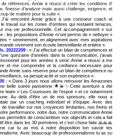
de références. Annie à réussi à créer les conditions d’
te, finesse d’analyse mais aussi challenge, exigence, et
coup de matière pour la suite ».
J’ai rencontré Annie grâce à une consoeur coach et
le travail sur les zones d’ombres qui restaient tenaces,
ur ma vie professionnelle. Cet accompagnement « sur
ce : les propositions d’Annie m’ont permis de « nettoyer »
ées + sereinement, en alignement avec mes aspirations
mande vivement son écoute bienveillante et entière ».
fs, 20222209
: « J’ai effectué un bilan de compétences et
’une quinzaine d’années dans la communication, j’avais
ofessionnel pour les années à venir. Annie a réussi à me
re et me comprendre et la confiance nécessaire pour
ande Annie sans réserve pour un bilan de compétence ou
enveillance, sa perspicacité et son expérience ».
30
:
« Dans 3 jours nous allons retrouver les Amazones
ne belle soirée parisienne 🌟💫✨
Cette aventure a été
otre team « Les Coureuses de l’espoir » et ce notamment
une. Au delà d’être un de nos sponsors, elle nous a
ale par un coaching individuel et d’équipe. Avec des
 de travailler sur nos croyances limitantes, nos freins et
notre performance, notre duo, notre communication Annie
us permettre de conscientiser nos objectifs et cela a fait
if être dans les 30 premières et c’est chose faite 🙏🙏🙏
une car tu as mis à notre disposition ton savoir tes
onnalisme. Avec beaucoup de professionnalisme tu as su