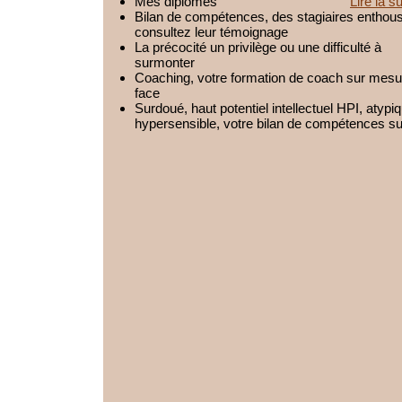
Mes diplômes
Lire la su
Bilan de compétences, des stagiaires enthous
consultez leur témoignage
La précocité un privilège ou une difficulté à
surmonter
Coaching, votre formation de coach sur mesur
face
Surdoué, haut potentiel intellectuel HPI, atypi
hypersensible, votre bilan de compétences s