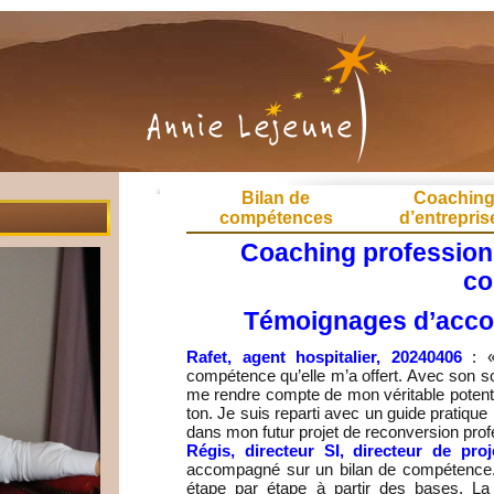
Bilan de
Coachin
compétences
d’entrepris
Coaching professionn
co
Témoignages d’acc
Rafet, agent hospitalier, 20240406
: «
compétence qu’elle m’a offert. Avec son so
me rendre compte de mon véritable potentiel
ton. Je suis reparti avec un guide pratique
dans mon futur projet de reconversion prof
Régis, directeur SI, directeur de proj
accompagné sur un bilan de compétence. 
étape par étape à partir des bases. La 