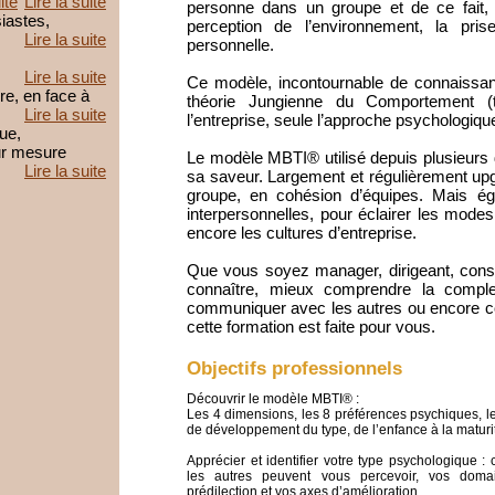
ite
Lire la suite
personne dans un groupe et de ce fait,
iastes,
perception de l’environnement, la pris
Lire la suite
personnelle.
Lire la suite
Ce modèle, incontournable de connaissan
e, en face à
théorie Jungienne du Comportement 
Lire la suite
l’entreprise, seule l’approche psychologiq
que,
ur mesure
Le modèle MBTI® utilisé depuis plusieurs
Lire la suite
sa saveur. Largement et régulièrement upgr
groupe, en cohésion d’équipes. Mais égal
interpersonnelles, pour éclairer les mode
encore les cultures d’entreprise.
Que vous soyez manager, dirigeant, consu
connaître, mieux comprendre la complex
communiquer avec les autres ou encore cons
cette formation est faite pour vous.
Objectifs professionnels
Découvrir le modèle MBTI® :
Les 4 dimensions, les 8 préférences psychiques, l
de développement du type, de l’enfance à la maturi
Apprécier et identifier votre type psychologique 
les autres peuvent vous percevoir, vos dom
prédilection et vos axes d’amélioration.