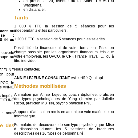
en présentiel 20, avenue du roi Albert 1er 59190
Wasquehal
en distanciel.
Tarifs
1 000 € TTC la session de 5 séances pour les
indépendants et les particuliers.
ement ou
esse :
1 200 € TTC la session de 5 séances pour les salariés.
8 4
4
ou
Possibilité de financement de votre formation. Prise en
charge possible par les organismes financeurs tels que
t ouverte
votre employeur, les OPCO, le CPF, France Travail …, ou à
roupe ou
titre individuel.
Nous contacter.
LEJEUNE
on pour
ANNIE LEJEUNE CONSULTANT
est certifié Qualiopi.
OPCO, le
Méthodes mobilisées
 de ANNIE
Animation par Annie Lejeune, coach diplômée, praticien
s impôts,
des types psychologiques de Yung (formée par Juliette
 LEJEUNE
Ricou, praticien MBTI®), psycho praticien PNL.
Supports d’animation remis en amont par voie matérielle ou
p : nous
informatique.
te des
Formulaire de découverte de son type psychologique. Mise
à disposition durant les 5 sessions de brochures
descriptives des 16 types de personnalité.