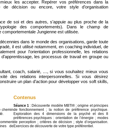
 mieux les accepter. Repérer vos préférences dans la
e de décision ou encore, votre style d’organisation
ce de soi et des autres, s’appuie au plus proche de la
(typologie des comportements). Dans le champ de
ue comportementale Jungienne est utilisée.
 décennies dans le monde des organisations, garde toute
adé, il est utilisé notamment, en coaching individuel, de
ement pour l’orientation professionnelle, les relations
s d’apprentissage, les processus de travail en groupe ou
ltant, coach, salarié, …, si vous souhaitez mieux vous
ité des relations interpersonnelles. Si vous désirez
truire un plan d’action pour développer vos soft skills,
Contenus
Séance 1
: Découverte modèle MBTI® ; origine et principes
e chemin
de fonctionnement ; la notion de préférence psychique.
té.
Exploration des 4 dimensions de la psyché et des 8
préférences psychiques : orientation de l’énergie ; modes
: comment
de perception ; critères de décision ; style d’organisation.
aines de
Exercices de découverte de votre type préférentiel.