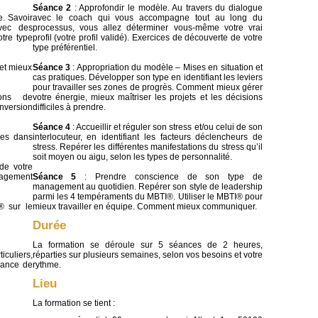
Séance 2
: Approfondir le modèle. Au travers du dialogue
. Savoir
avec le coach qui vous accompagne tout au long du
avec des
processus, vous allez déterminer vous-même votre vrai
tre type
profil (votre profil validé). Exercices de découverte de votre
type préférentiel.
 et mieux
Séance 3
: Appropriation du modèle – Mises en situation et
cas pratiques. Développer son type en identifiant les leviers
pour travailler ses zones de progrès. Comment mieux gérer
ions de
votre énergie, mieux maîtriser les projets et les décisions
nversion
difficiles à prendre.
Séance 4
: Accueillir et réguler son stress et/ou celui de son
mes dans
interlocuteur, en identifiant les facteurs déclencheurs de
stress. Repérer les différentes manifestations du stress qu’il
soit moyen ou aigu, selon les types de personnalité.
de votre
agement
Séance 5
: Prendre conscience de son type de
management au quotidien. Repérer son style de leadership
parmi les 4 tempéraments du MBTI®. Utiliser le MBTI® pour
® sur le
mieux travailler en équipe. Comment mieux communiquer.
Durée
La formation se déroule sur 5 séances de 2 heures,
iculiers,
réparties sur plusieurs semaines, selon vos besoins et votre
sance de
rythme.
Lieu
La formation se tient :