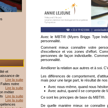
es
Avec le MBTI® (Myers Briggs Type Indica
personnalité.
Comment mieux connaître votre person
d’excellence et vos zones d’effort. Co
personnes de façon individuelle. Commen
personnalité.
Améliorer la relation aux autres et à soi.
ité et
nnaissance de
Les différences de comportement, d’attit
Lire la suite
mais pour une large part, le résultat de n
Faites notre
Avec nous-même, quand nous hésitons e
Lire la suite
Avec autrui, quand il se comporte de f
on métier
ts
Lire la suite
Ce sont les principes de base du MBTI®.
Lire la suite
ompétences
De quelle manière mieux se connaître p