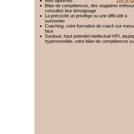
Mes diplômes
Lire la su
Bilan de compétences, des stagiaires enthous
consultez leur témoignage
La précocité un privilège ou une difficulté à
surmonter
Coaching, votre formation de coach sur mesur
face
Surdoué, haut potentiel intellectuel HPI, atypi
hypersensible, votre bilan de compétences s