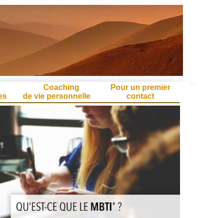
g
Coaching
Pour un premier
es
de vie personnelle
contact