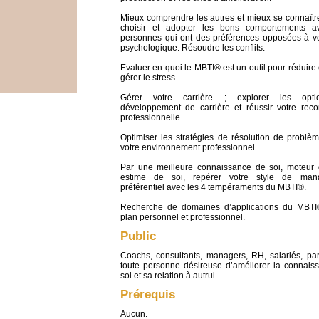
Mieux comprendre les autres et mieux se connaître
choisir et adopter les bons comportements 
personnes qui ont des préférences opposées à vo
psychologique. Résoudre les conflits.
Evaluer en quoi le MBTI® est un outil pour réduire
gérer le stress.
Gérer votre carrière ; explorer les opt
développement de carrière et réussir votre reco
professionnelle.
Optimiser les stratégies de résolution de problè
votre environnement professionnel.
Par une meilleure connaissance de soi, moteur 
estime de soi, repérer votre style de man
préférentiel avec les 4 tempéraments du MBTI®.
Recherche de domaines d’applications du MBTI
plan personnel et professionnel.
Public
Coachs, consultants, managers, RH, salariés, part
toute personne désireuse d’améliorer la connais
soi et sa relation à autrui.
Prérequis
Aucun.