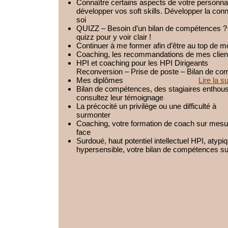
Connaître certains aspects de votre personnal
développer vos soft skills. Développer la co
soi
QUIZZ – Besoin d’un bilan de compétences ? 
quizz pour y voir clair !
Continuer à me former afin d’être au top de m
Coaching, les recommandations de mes clien
HPI et coaching pour les HPI Dirigeants
Reconversion – Prise de poste – Bilan de c
Mes diplômes
Lire la su
Bilan de compétences, des stagiaires enthous
consultez leur témoignage
La précocité un privilège ou une difficulté à
surmonter
Coaching, votre formation de coach sur mesur
face
Surdoué, haut potentiel intellectuel HPI, atypi
hypersensible, votre bilan de compétences s